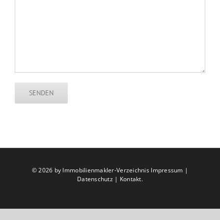
©
2026 by Immobilienmakler-Verzeichnis
Impressum
|
Datenschutz
|
Kontakt
.