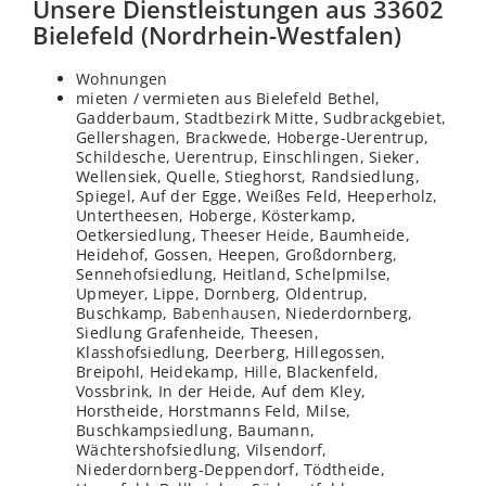
Unsere Dienstleistungen aus 33602
Bielefeld (Nordrhein-Westfalen)
Wohnungen
mieten / vermieten aus Bielefeld Bethel,
Gadderbaum, Stadtbezirk Mitte, Sudbrackgebiet,
Gellershagen, Brackwede, Hoberge-Uerentrup,
Schildesche, Uerentrup, Einschlingen, Sieker,
Wellensiek, Quelle, Stieghorst, Randsiedlung,
Spiegel, Auf der Egge, Weißes Feld, Heeperholz,
Untertheesen, Hoberge, Kösterkamp,
Oetkersiedlung, Theeser
Heide
, Baumheide,
Heidehof, Gossen, Heepen, Großdornberg,
Sennehofsiedlung, Heitland, Schelpmilse,
Upmeyer, Lippe, Dornberg, Oldentrup,
Buschkamp,
Babenhausen
, Niederdornberg,
Siedlung Grafenheide, Theesen,
Klasshofsiedlung, Deerberg, Hillegossen,
Breipohl, Heidekamp,
Hille
, Blackenfeld,
Vossbrink, In der Heide, Auf dem Kley,
Horstheide, Horstmanns Feld, Milse,
Buschkampsiedlung, Baumann,
Wächtershofsiedlung, Vilsendorf,
Niederdornberg-Deppendorf, Tödtheide,