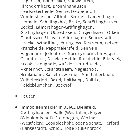
Hegerfeld, Bollbrinker, Südwestfeld,
Kirchdornberg, Brönninghausen,
Heidsiekerheide, Senne, Deppendorf,
Windelsbleiche, Althoff, Senne I, Lämershagen,
Ummeln, Schillingshof, Brake, Schröttinghausen,
Beckel, Lämershagen-Gräfinghagen,
Gräfinghagen, Ubbedissen, Dingerdissen, Örken,
Frordissen, Strusen, Altenhagen, Sennestadt,
Dreeke, Windflöte, Pötting, Weißes Venn, Belzen,
Kranzheide, Peppmeiersfeld, Senne II,
Hagemann, Jöllenbeck, Sprungmann, Im
Hagen
,
Grundheide, Dreeker Heide, Rachheide, Ellersiek,
Kraak, Hemighold, Auf der Grundheide,
Fichtenhof, Eckardtsheim, Nagelsholz,
Brinkmann, Bartelniewöhner, Am Reiherbach,
Wilhelmsdorf
, Bekel, Holtkamp, Dalbke,
Heideblümchen, Beckhof
Häuser
Immobilienmakler in 33602 Bielefeld,
Oerlinghausen
,
Halle (Westfalen)
,
Enger
(Widukindstadt)
,
Steinhagen
,
Werther
(Westfalen)
,
Leopoldshöhe
oder
Spenge
,
Herford
(Hansestadt)
,
Schloß Holte-Stukenbrock