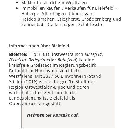
Makler in
Nordrhein-Westfalen
Immobilien kaufen / verkaufen für Bielefeld –
Hoberge, Altenhagen, Ubbedissen,
Heideblümchen, Stieghorst, Großdornberg und
Sennestadt, Gellershagen, Schildesche
Informationen über Bielefeld
Bielefeld
[ˈbiːləfɛlt] (ostwestfälisch
Builefeld
,
Bielefeld
,
Beilefeld
oder
Builefeild
) ist eine
kreisfreie Großstadt im Regierungsbezirk
Detmold
im Nordosten Nordrhein-
Westfalens. Mit 333.156 Einwohnern (Stand
30. Juni 2016) ist sie die größte Stadt der
Region Ostwestfalen-Lippe und deren
wirtschaftliches Zentrum. In der
Landesplanung ist Bielefeld als
Oberzentrum eingestuft.
Nehmen Sie Kontakt auf.