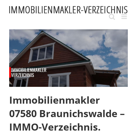
Skip
to
content
Immobilienmakler
07580 Braunichswalde –
IMMO-Verzeichnis.