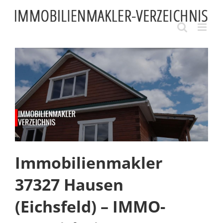
Skip
to
content
Immobilienmakler
37327 Hausen
(Eichsfeld) – IMMO-