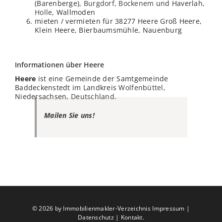
(Barenberge),
Burgdorf
,
Bockenem
und Haverlah,
Holle
, Wallmoden
mieten / vermieten für 38277 Heere Groß Heere,
Klein Heere, Bierbaumsmühle, Nauenburg
Informationen über Heere
Heere
ist eine Gemeinde der Samtgemeinde
Baddeckenstedt im Landkreis
Wolfenbüttel
,
Niedersachsen,
Deutschland
.
Mailen Sie uns!
©
2026 by Immobilienmakler-Verzeichnis
Impressum
|
Datenschutz
|
Kontakt
.