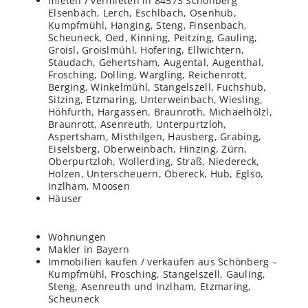
mieten / vermieten in 84573 Schönberg
Elsenbach, Lerch, Eschlbach, Osenhub,
Kumpfmühl, Hanging, Steng, Finsenbach,
Scheuneck, Oed, Kinning, Peitzing, Gauling,
Groisl, Groislmühl, Hofering, Ellwichtern,
Staudach, Gehertsham, Augental, Augenthal,
Frosching, Dolling, Wargling, Reichenrott,
Berging, Winkelmühl, Stangelszell, Fuchshub,
Sitzing, Etzmaring, Unterweinbach, Wiesling,
Höhfurth, Hargassen, Braunroth, Michaelhölzl,
Braunrott, Asenreuth, Unterpurtzloh,
Aspertsham, Misthilgen, Hausberg, Grabing,
Eiselsberg, Oberweinbach, Hinzing, Zürn,
Oberpurtzloh, Wollerding, Straß, Niedereck,
Holzen, Unterscheuern, Obereck, Hub, Eglso,
Inzlham, Moosen
Häuser
Wohnungen
Makler in
Bayern
Immobilien kaufen / verkaufen aus Schönberg –
Kumpfmühl, Frosching, Stangelszell, Gauling,
Steng, Asenreuth und Inzlham, Etzmaring,
Scheuneck