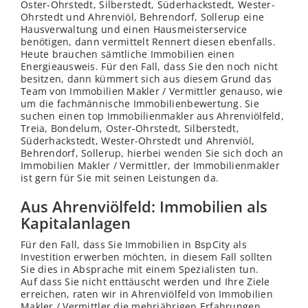
Oster-Ohrstedt, Silberstedt, Süderhackstedt, Wester-
Ohrstedt und Ahrenviöl, Behrendorf, Sollerup eine
Hausverwaltung und einen Hausmeisterservice
benötigen, dann vermittelt Rennert diesen ebenfalls.
Heute brauchen sämtliche Immobilien einen
Energieausweis. Für den Fall, dass Sie den noch nicht
besitzen, dann kümmert sich aus diesem Grund das
Team von Immobilien Makler / Vermittler genauso, wie
um die fachmännische Immobilienbewertung. Sie
suchen einen top Immobilienmakler aus Ahrenviölfeld,
Treia, Bondelum, Oster-Ohrstedt, Silberstedt,
Süderhackstedt, Wester-Ohrstedt und Ahrenviöl,
Behrendorf, Sollerup, hierbei
wenden
Sie sich doch an
Immobilien Makler / Vermittler, der Immobilienmakler
ist gern für Sie mit seinen Leistungen da.
Aus Ahrenviölfeld: Immobilien als
Kapitalanlagen
Für den Fall, dass Sie Immobilien in BspCity als
Investition erwerben möchten, in diesem Fall sollten
Sie dies in Absprache mit einem Spezialisten tun.
Auf dass Sie nicht enttäuscht werden und Ihre Ziele
erreichen, raten wir in Ahrenviölfeld von Immobilien
Makler / Vermittler die mehrjährigen Erfahrungen