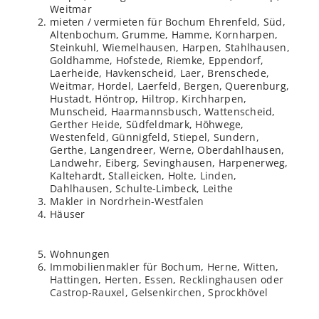
Weitmar
mieten / vermieten für Bochum Ehrenfeld, Süd,
Altenbochum, Grumme, Hamme, Kornharpen,
Steinkuhl, Wiemelhausen, Harpen, Stahlhausen,
Goldhamme, Hofstede, Riemke, Eppendorf,
Laerheide, Havkenscheid,
Laer
, Brenschede,
Weitmar, Hordel, Laerfeld,
Bergen
, Querenburg,
Hustadt, Höntrop, Hiltrop, Kirchharpen,
Munscheid, Haarmannsbusch, Wattenscheid,
Gerther
Heide
, Südfeldmark, Höhwege,
Westenfeld, Günnigfeld, Stiepel, Sundern,
Gerthe, Langendreer,
Werne
, Oberdahlhausen,
Landwehr, Eiberg, Sevinghausen, Harpenerweg,
Kaltehardt, Stalleicken, Holte,
Linden
,
Dahlhausen, Schulte-Limbeck, Leithe
Makler in
Nordrhein-Westfalen
Häuser
Wohnungen
Immobilienmakler für Bochum,
Herne
,
Witten
,
Hattingen
,
Herten
,
Essen
,
Recklinghausen
oder
Castrop-Rauxel
,
Gelsenkirchen
,
Sprockhövel