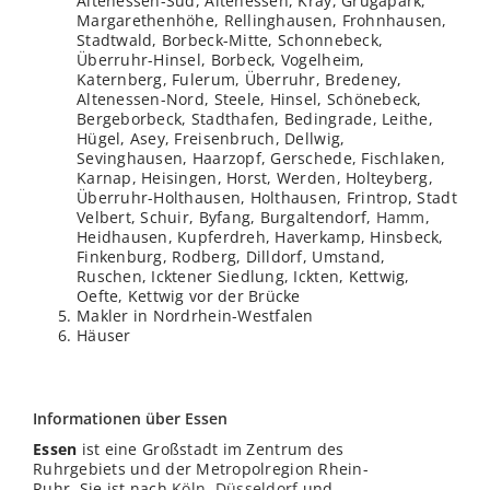
Altenessen-Süd, Altenessen, Kray, Grugapark,
Margarethenhöhe, Rellinghausen, Frohnhausen,
Stadtwald, Borbeck-Mitte, Schonnebeck,
Überruhr-Hinsel, Borbeck, Vogelheim,
Katernberg, Fulerum, Überruhr, Bredeney,
Altenessen-Nord, Steele, Hinsel, Schönebeck,
Bergeborbeck, Stadthafen, Bedingrade, Leithe,
Hügel, Asey, Freisenbruch, Dellwig,
Sevinghausen, Haarzopf, Gerschede, Fischlaken,
Karnap, Heisingen, Horst, Werden, Holteyberg,
Überruhr-Holthausen, Holthausen, Frintrop, Stadt
Velbert, Schuir, Byfang, Burgaltendorf,
Hamm
,
Heidhausen, Kupferdreh, Haverkamp, Hinsbeck,
Finkenburg, Rodberg, Dilldorf, Umstand,
Ruschen, Icktener Siedlung, Ickten, Kettwig,
Oefte, Kettwig vor der Brücke
Makler in Nordrhein-Westfalen
Häuser
Informationen über Essen
Essen
ist eine Großstadt im Zentrum des
Ruhrgebiets und der Metropolregion Rhein-
Ruhr. Sie ist nach
Köln
,
Düsseldorf
und