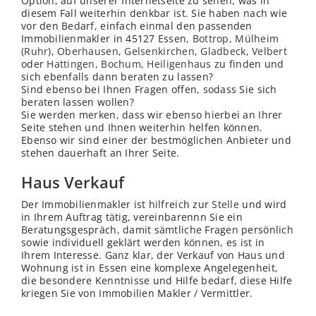
Option, auf unserer Internetseite zu sehen, was in
diesem Fall weiterhin denkbar ist. Sie haben nach wie
vor den Bedarf, einfach einmal den passenden
Immobilienmakler in 45127 Essen,
Bottrop
,
Mülheim
(Ruhr)
,
Oberhausen
,
Gelsenkirchen
,
Gladbeck
,
Velbert
oder
Hattingen
,
Bochum
,
Heiligenhaus
zu finden und
sich ebenfalls dann beraten zu lassen?
Sind ebenso bei Ihnen Fragen offen, sodass Sie sich
beraten lassen wollen?
Sie werden merken, dass wir ebenso hierbei an Ihrer
Seite stehen und Ihnen weiterhin helfen können.
Ebenso wir sind einer der bestmöglichen Anbieter und
stehen dauerhaft an Ihrer Seite.
Haus Verkauf
Der Immobilienmakler ist hilfreich zur
Stelle
und wird
in Ihrem Auftrag tätig, vereinbarennn Sie ein
Beratungsgespräch, damit sämtliche Fragen persönlich
sowie individuell geklärt werden können, es ist in
Ihrem Interesse. Ganz klar, der Verkauf von Haus und
Wohnung ist in Essen eine komplexe Angelegenheit,
die besondere Kenntnisse und Hilfe bedarf, diese Hilfe
kriegen Sie von Immobilien Makler / Vermittler.