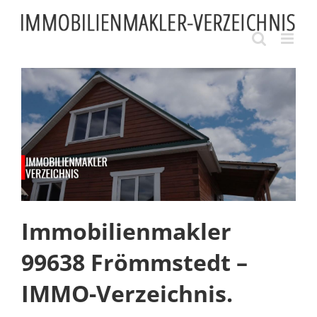
Skip
to
content
Immobilienmakler
99638 Frömmstedt –
IMMO-Verzeichnis.