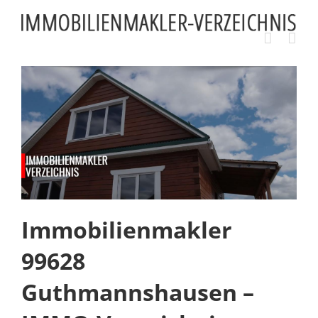
Skip
to
content
Immobilienmakler
99628
Guthmannshausen –