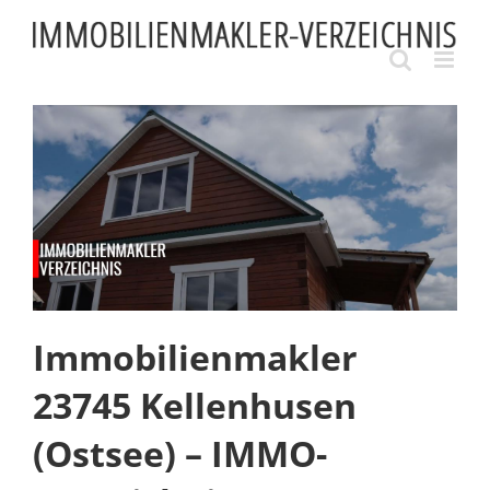
Skip
to
content
Immobilienmakler
23745 Kellenhusen
(Ostsee) – IMMO-