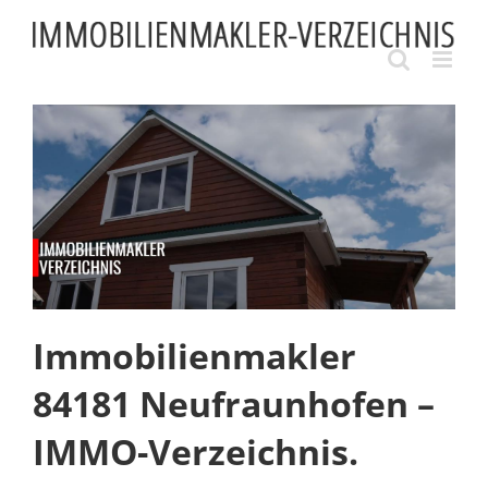
Skip
to
content
Immobilienmakler
84181 Neufraunhofen –
IMMO-Verzeichnis.