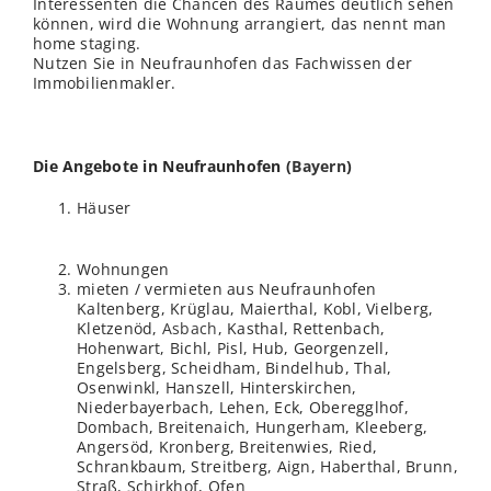
Interessenten die Chancen des Raumes deutlich sehen
können, wird die Wohnung arrangiert, das nennt man
home staging.
Nutzen Sie in Neufraunhofen das Fachwissen der
Immobilienmakler.
Die Angebote in Neufraunhofen (
Bayern
)
Häuser
Wohnungen
mieten / vermieten aus Neufraunhofen
Kaltenberg, Krüglau, Maierthal, Kobl, Vielberg,
Kletzenöd,
Asbach
, Kasthal, Rettenbach,
Hohenwart, Bichl, Pisl, Hub, Georgenzell,
Engelsberg, Scheidham, Bindelhub, Thal,
Osenwinkl, Hanszell, Hinterskirchen,
Niederbayerbach, Lehen, Eck, Oberegglhof,
Dombach, Breitenaich, Hungerham, Kleeberg,
Angersöd, Kronberg, Breitenwies, Ried,
Schrankbaum, Streitberg, Aign, Haberthal, Brunn,
Straß, Schirkhof, Ofen