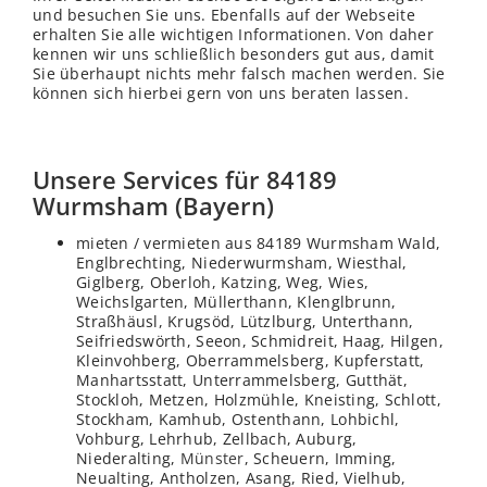
und besuchen Sie uns. Ebenfalls auf der Webseite
erhalten Sie alle wichtigen Informationen. Von daher
kennen wir uns schließ
lich
besonders gut aus, damit
Sie überhaupt nichts mehr falsch machen werden. Sie
können sich hierbei gern von uns beraten lassen.
Unsere Services für 84189
Wurmsham (Bayern)
mieten / vermieten aus 84189 Wurmsham Wald,
Englbrechting, Niederwurmsham, Wiesthal,
Giglberg, Oberloh, Katzing, Weg, Wies,
Weichslgarten, Müllerthann, Klenglbrunn,
Straßhäusl, Krugsöd, Lützlburg, Unterthann,
Seifriedswörth, Seeon, Schmidreit, Haag, Hilgen,
Kleinvohberg, Oberrammelsberg, Kupferstatt,
Manhartsstatt, Unterrammelsberg, Gutthät,
Stockloh, Metzen, Holzmühle, Kneisting, Schlott,
Stockham, Kamhub, Ostenthann, Lohbichl,
Vohburg, Lehrhub, Zellbach, Auburg,
Niederalting,
Münster
, Scheuern, Imming,
Neualting, Antholzen, Asang, Ried, Vielhub,