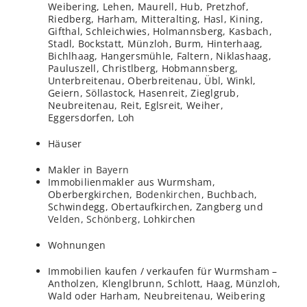
Weibering, Lehen, Maurell, Hub, Pretzhof,
Riedberg, Harham, Mitteralting, Hasl, Kining,
Gifthal, Schleichwies, Holmannsberg, Kasbach,
Stadl, Bockstatt, Münzloh, Burm, Hinterhaag,
Bichlhaag, Hangersmühle, Faltern, Niklashaag,
Pauluszell, Christlberg, Hobmannsberg,
Unterbreitenau, Oberbreitenau, Übl, Winkl,
Geiern, Söllastock, Hasenreit, Zieglgrub,
Neubreitenau, Reit, Eglsreit, Weiher,
Eggersdorfen, Loh
Häuser
Makler in
Bayern
Immobilienmakler aus Wurmsham,
Oberbergkirchen,
Bodenkirchen
, Buchbach,
Schwindegg, Obertaufkirchen, Zangberg und
Velden
,
Schönberg
, Lohkirchen
Wohnungen
Immobilien kaufen / verkaufen für Wurmsham –
Antholzen, Klenglbrunn, Schlott, Haag, Münzloh,
Wald oder Harham, Neubreitenau, Weibering